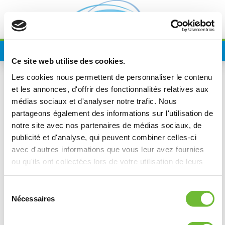
Skip
to
content
Ce site web utilise des cookies.
Les cookies nous permettent de personnaliser le contenu
Bonjour tout le monde !
et les annonces, d'offrir des fonctionnalités relatives aux
médias sociaux et d'analyser notre trafic. Nous
partageons également des informations sur l'utilisation de
Posted on
19 mars 2021
19 avril 2022
by
notre site avec nos partenaires de médias sociaux, de
jb.armanet@gmail.com
publicité et d'analyse, qui peuvent combiner celles-ci
Bienvenue sur WordPress. Ceci est votre premier
avec d'autres informations que vous leur avez fournies
article. Modifiez-le ou supprimez-le, puis commencez
ou qu'ils ont collectées lors de votre utilisation de leurs
à écrire !
services.
Sélection
sur
13 370 commentaires
Nécessaires
du
Bonjour
consentement
tout