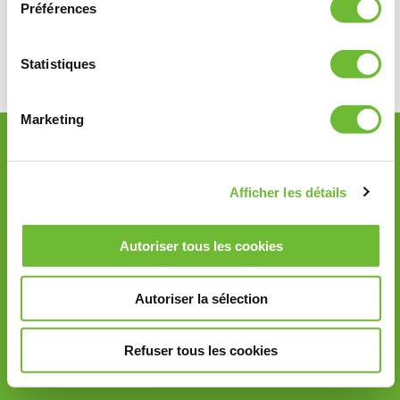
le
Préférences
monde !
Statistiques
Marketing
Accueil
Plan du site
Afficher les détails
Contactez-nous
Autoriser tous les cookies
Informations légales
Mise en garde
Autoriser la sélection
Politique de protection des données
Refuser tous les cookies
Qualité et caractéristiques environnementales