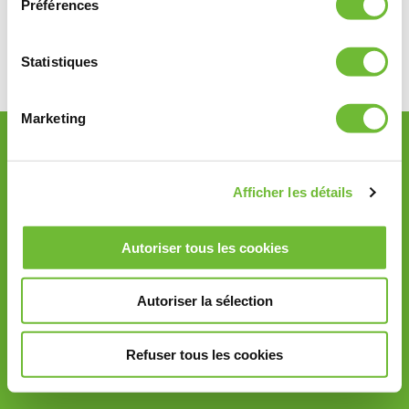
Préférences
Navigation
promo-shooting-mobile
Statistiques
de
l’article
Marketing
Accueil
Plan du site
Afficher les détails
Contactez-nous
Autoriser tous les cookies
Informations légales
Autoriser la sélection
Mise en garde
Politique de protection des données
Refuser tous les cookies
Qualité et caractéristiques environnementales